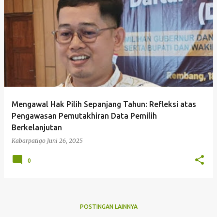
P
o
s
t
i
Kabarpati
n
g
Mengawal Hak Pilih Sepanjang Tahun: Refleksi atas
a
Pengawasan Pemutakhiran Data Pemilih
n
Berkelanjutan
Kabarpatigo
Juni 26, 2025
0
POSTINGAN LAINNYA