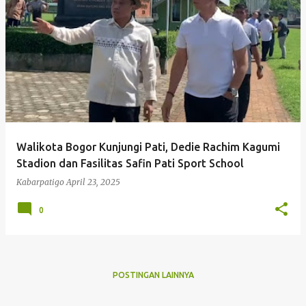
P
o
s
t
i
n
g
Walikota Bogor Kunjungi Pati, Dedie Rachim Kagumi
a
Stadion dan Fasilitas Safin Pati Sport School
n
Kabarpatigo
April 23, 2025
0
POSTINGAN LAINNYA