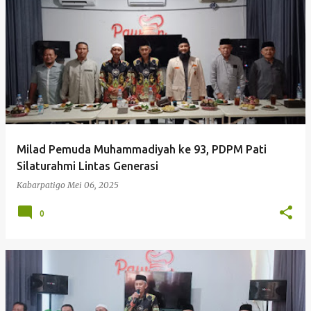
P
o
s
t
i
n
g
Milad Pemuda Muhammadiyah ke 93, PDPM Pati
a
Silaturahmi Lintas Generasi
n
Kabarpatigo
Mei 06, 2025
0