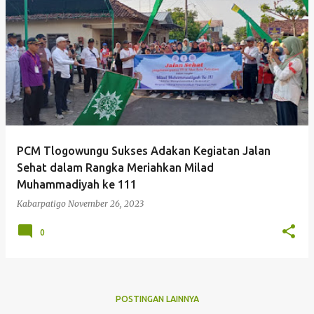
P
o
s
t
i
n
g
PCM Tlogowungu Sukses Adakan Kegiatan Jalan
a
Sehat dalam Rangka Meriahkan Milad
n
Muhammadiyah ke 111
Kabarpatigo
November 26, 2023
0
POSTINGAN LAINNYA