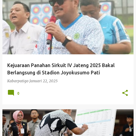
P
o
s
t
i
Kabarpatigo M
n
g
Kejuaraan Panahan Sirkuit IV Jateng 2025 Bakal
a
Berlangsung di Stadion Joyokusumo Pati
n
Kabarpatigo
Januari 22, 2025
0