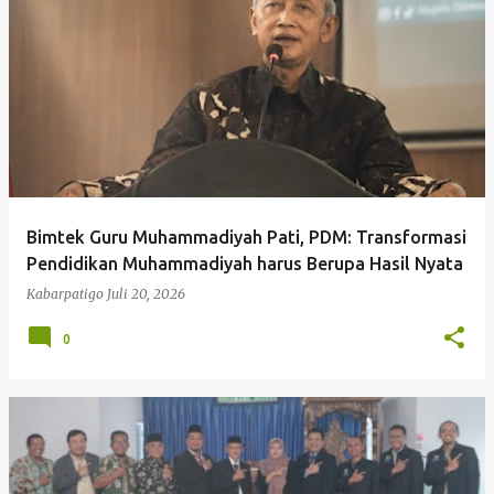
P
o
s
t
i
Kabarpatig
n
g
Bimtek Guru Muhammadiyah Pati, PDM: Transformasi
a
Pendidikan Muhammadiyah harus Berupa Hasil Nyata
n
Kabarpatigo
Juli 20, 2026
0