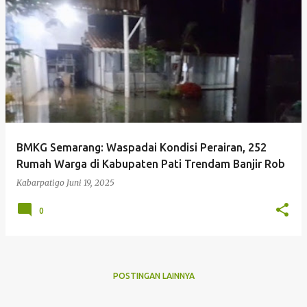
P
o
s
t
i
n
g
BMKG Semarang: Waspadai Kondisi Perairan, 252
a
Rumah Warga di Kabupaten Pati Trendam Banjir Rob
n
Kabarpatigo
Juni 19, 2025
0
POSTINGAN LAINNYA