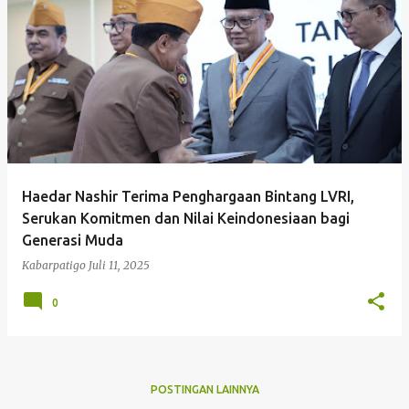
P
o
s
t
i
n
g
Haedar Nashir Terima Penghargaan Bintang LVRI,
a
Serukan Komitmen dan Nilai Keindonesiaan bagi
n
Generasi Muda
Kabarpatigo
Juli 11, 2025
0
POSTINGAN LAINNYA