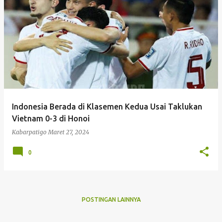
P
o
s
t
i
n
g
Indonesia Berada di Klasemen Kedua Usai Taklukan
a
Vietnam 0-3 di Honoi
n
Kabarpatigo
Maret 27, 2024
0
POSTINGAN LAINNYA