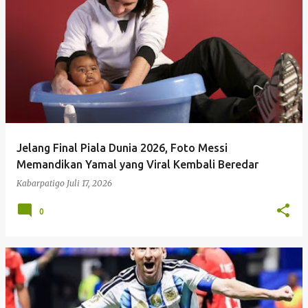
P
o
s
t
i
n
g
Jelang Final Piala Dunia 2026, Foto Messi
a
Memandikan Yamal yang Viral Kembali Beredar
n
Kabarpatigo
Juli 17, 2026
0