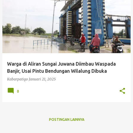
P
o
s
t
i
n
g
Warga di Aliran Sungai Juwana Diimbau Waspada
a
Banjir, Usai Pintu Bendungan Wilalung Dibuka
n
Kabarpatigo
Januari 21, 2025
0
POSTINGAN LAINNYA