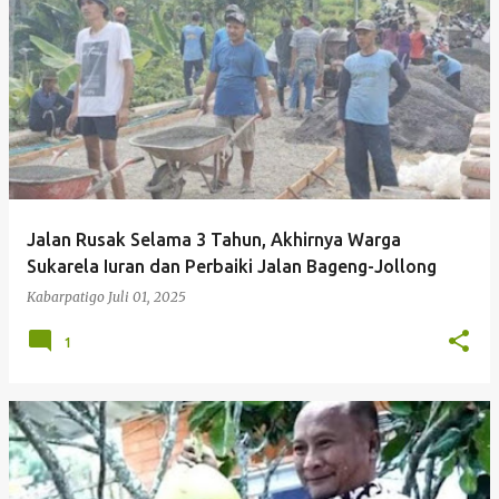
P
o
s
t
i
n
g
Jalan Rusak Selama 3 Tahun, Akhirnya Warga
a
Sukarela Iuran dan Perbaiki Jalan Bageng-Jollong
n
Kabarpatigo
Juli 01, 2025
1