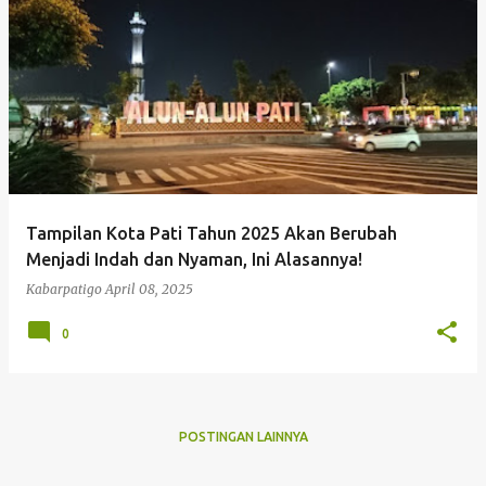
P
o
s
t
i
n
g
Tampilan Kota Pati Tahun 2025 Akan Berubah
a
Menjadi Indah dan Nyaman, Ini Alasannya!
n
Kabarpatigo
April 08, 2025
0
POSTINGAN LAINNYA