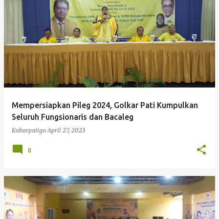
P
o
s
t
i
n
g
Mempersiapkan Pileg 2024, Golkar Pati Kumpulkan
a
Seluruh Fungsionaris dan Bacaleg
n
Kabarpatigo
April 27, 2023
0