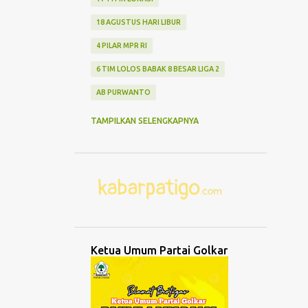
18 AGUSTUS HARI LIBUR
4 PILAR MPR RI
6 TIM LOLOS BABAK 8 BESAR LIGA 2
AB PURWANTO
ABANG NONE JAKARTA
ABDUL MU'TI
TAMPILKAN SELENGKAPNYA
ABDURRAHMAN WAHID
ABK TENGGELAM
ABRASI
ABURIZAL BAKRIE
ACMU
ADCENT
ADIPURA
AEROMODELLING
AGAMA
AGNES ADITYA RAHAJENG
Ketua Umum Partai Golkar
AGRO WISATA MELON
AGUNG DANARTO
AGUNG LAKSONO
AGUS EKO WIBOWO