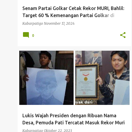
g
Senam Partai Golkar Cetak Rekor MURI, Bahlil:
a
Target 60 % Kemenangan Partai Golkar di
n
Pilkada 2024
Kabarpatigo
November 17, 2024
0
HIBURAN
LUKISAN
PEMUDA PATI
REKOR MURI
UMKM
+
Lukis Wajah Presiden dengan Ribuan Nama
Desa, Pemuda Pati Tercatat Masuk Rekor Muri
Kabarpatigo
Oktober 22, 2023