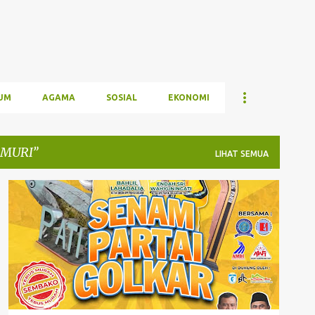
UM
AGAMA
SOSIAL
EKONOMI
 MURI
LIHAT SEMUA
DPD GOLKAR PATI
PARTAI GOLKAR
REKOR MURI
SENAM BERHADIAH
+
SENAM SERENTAK PARTAI GOLKAR