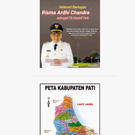
AISYIYAH JATENG
AISYIYAH PATI
AISYIYAH TLOGOWUNGU
AJANG ABANG NONE JAKARTA 2024
AJUDAN KAPOLRI
AKAD MASSAL KPR SUBSIDI
AKADEMI SEPAK BOLA
AKBAR TANDJUNG
AKSI 1000 LILIN
AKSI 13 PESTA RAKYAT
AKSI BELA DUKUNG PALESTINA
AKSI BORONG
AKSI DAMAI ANTI PREMANISME
AKSI DAMAI WARGA PATI
AKSI DEMO TOLAK KENAIKAN PAJAK