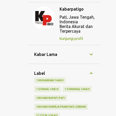
Kabarpatigo
Pati, Jawa Tengah,
Indonesia
Berita Akurat dan
Terpercaya
Kunjungi profil
Kabar Lama
Label
1 MUHARRAM 1446 H
1 SYAWAL 1445 H
1 SYAWWAL 1444 H
100 HARI BUPATI PATI
100 HARI KINERJA PRABOWO-GIBRAN
17 TITIK LOKASI