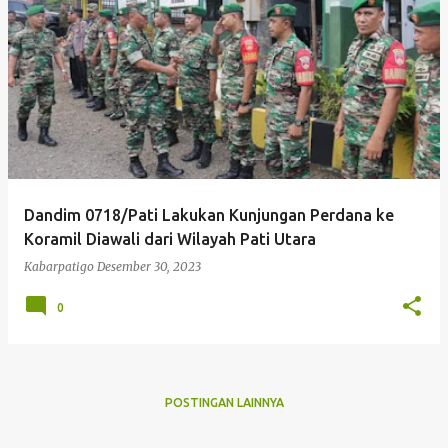
P
o
s
t
i
n
g
Dandim 0718/Pati Lakukan Kunjungan Perdana ke
a
Koramil Diawali dari Wilayah Pati Utara
n
Kabarpatigo
Desember 30, 2023
0
POSTINGAN LAINNYA