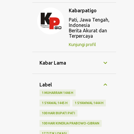
Kabarpatigo
Pati, Jawa Tengah,
Indonesia
Berita Akurat dan
Terpercaya
Kunjungi profil
Kabar Lama
Label
1 MUHARRAM 1446 H
1 SYAWAL 1445 H
1 SYAWWAL 1444 H
100 HARI BUPATI PATI
100 HARI KINERJA PRABOWO-GIBRAN
17 TITIK LOKASI