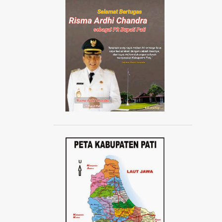
AISYIYAH JATENG
AISYIYAH PATI
AISYIYAH TLOGOWUNGU
AJANG ABANG NONE JAKARTA 2024
AJUDAN KAPOLRI
AKAD MASSAL KPR SUBSIDI
AKADEMI SEPAK BOLA
AKBAR TANDJUNG
AKSI 1000 LILIN
AKSI 13 PESTA RAKYAT
AKSI BELA DUKUNG PALESTINA
AKSI BORONG
AKSI DAMAI ANTI PREMANISME
AKSI DAMAI WARGA PATI
AKSI DEMO TOLAK KENAIKAN PAJAK