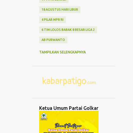
18 AGUSTUS HARI LIBUR
4 PILAR MPR RI
6 TIM LOLOS BABAK 8 BESAR LIGA 2
AB PURWANTO
ABANG NONE JAKARTA
ABDUL MU'TI
TAMPILKAN SELENGKAPNYA
ABDURRAHMAN WAHID
ABK TENGGELAM
ABRASI
ABURIZAL BAKRIE
ACMU
ADCENT
ADIPURA
AEROMODELLING
AGAMA
AGNES ADITYA RAHAJENG
Ketua Umum Partai Golkar
AGRO WISATA MELON
AGUNG DANARTO
AGUNG LAKSONO
AGUS EKO WIBOWO