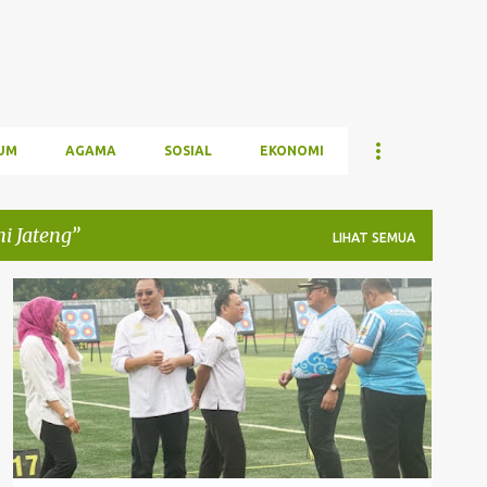
UM
AGAMA
SOSIAL
EKONOMI
i Jateng
LIHAT SEMUA
KEJUARAAN PANAHAN SIRKUIT IV JATENG
OLAHRAGA
PERPANI JATENG
+