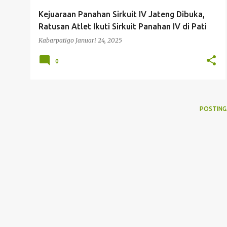
g
Kejuaraan Panahan Sirkuit IV Jateng Dibuka,
a
Ratusan Atlet Ikuti Sirkuit Panahan IV di Pati
n
Kabarpatigo
Januari 24, 2025
0
POSTING