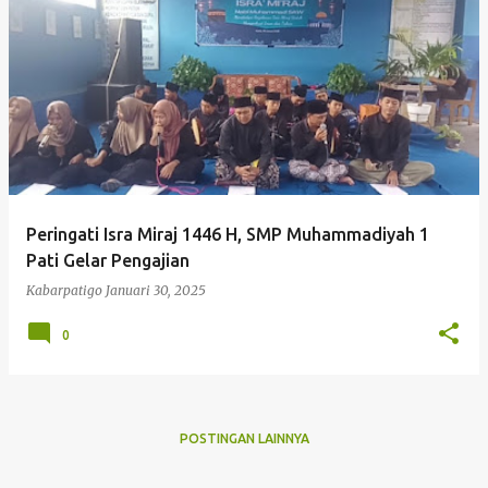
P
o
s
t
i
n
g
Peringati Isra Miraj 1446 H, SMP Muhammadiyah 1
a
Pati Gelar Pengajian
n
Kabarpatigo
Januari 30, 2025
0
POSTINGAN LAINNYA