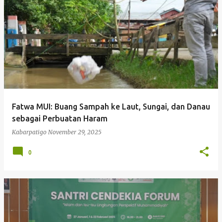
P
o
s
t
i
n
g
Fatwa MUI: Buang Sampah ke Laut, Sungai, dan Danau
a
sebagai Perbuatan Haram
n
Kabarpatigo
November 29, 2025
0