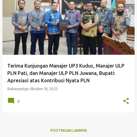
P
o
s
t
i
Kabarpatigo Men
n
g
Terima Kunjungan Manajer UP3 Kudus, Manajer ULP
a
PLN Pati, dan Manajer ULP PLN Juwana, Bupati:
n
Apresiasi atas Kontribusi Nyata PLN
Kabarpatigo
Oktober 19, 2025
0
POSTINGAN LAINNYA