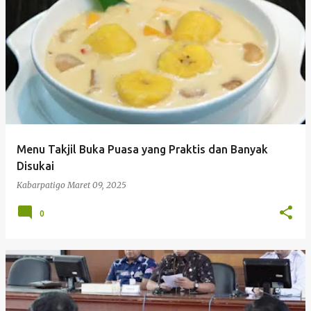
P
o
s
t
i
n
g
Menu Takjil Buka Puasa yang Praktis dan Banyak
a
Disukai
n
Kabarpatigo
Maret 09, 2025
0