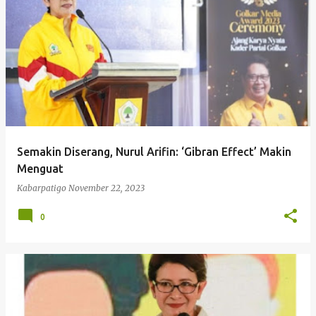
P
o
s
t
i
n
g
Semakin Diserang, Nurul Arifin: ‘Gibran Effect’ Makin
a
Menguat
n
Kabarpatigo
November 22, 2023
0