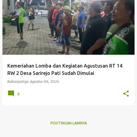
P
o
s
t
i
n
g
Kemeriahan Lomba dan Kegiatan Agustusan RT 14
a
RW 2 Desa Sarirejo Pati Sudah Dimulai
n
Kabarpatigo
Agustus 06, 2024
0
POSTINGAN LAINNYA