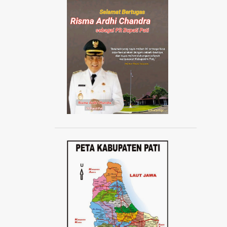
AISYIYAH JATENG
AISYIYAH PATI
AISYIYAH TLOGOWUNGU
AJANG ABANG NONE JAKARTA 2024
AJUDAN KAPOLRI
AKAD MASSAL KPR SUBSIDI
AKADEMI SEPAK BOLA
AKBAR TANDJUNG
AKSI 1000 LILIN
AKSI 13 PESTA RAKYAT
AKSI BELA DUKUNG PALESTINA
AKSI BORONG
AKSI DAMAI ANTI PREMANISME
AKSI DAMAI WARGA PATI
AKSI DEMO TOLAK KENAIKAN PAJAK