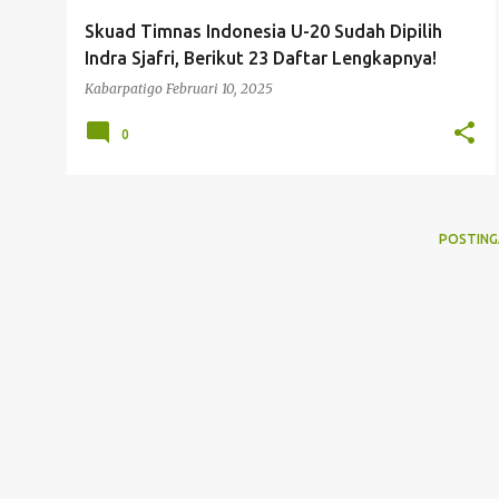
g
Skuad Timnas Indonesia U-20 Sudah Dipilih
a
Indra Sjafri, Berikut 23 Daftar Lengkapnya!
n
Kabarpatigo
Februari 10, 2025
0
POSTING