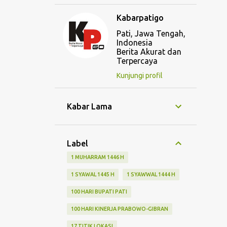
Kabarpatigo
Pati, Jawa Tengah,
Indonesia
Berita Akurat dan
Terpercaya
Kunjungi profil
Kabar Lama
Label
1 MUHARRAM 1446 H
1 SYAWAL 1445 H
1 SYAWWAL 1444 H
100 HARI BUPATI PATI
100 HARI KINERJA PRABOWO-GIBRAN
17 TITIK LOKASI