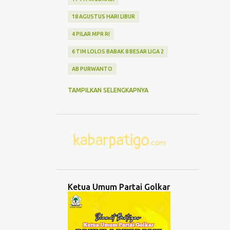
18 AGUSTUS HARI LIBUR
4 PILAR MPR RI
6 TIM LOLOS BABAK 8 BESAR LIGA 2
AB PURWANTO
ABANG NONE JAKARTA
ABDUL MU'TI
TAMPILKAN SELENGKAPNYA
ABDURRAHMAN WAHID
ABK TENGGELAM
ABRASI
ABURIZAL BAKRIE
ACMU
ADCENT
ADIPURA
AEROMODELLING
AGAMA
AGNES ADITYA RAHAJENG
Ketua Umum Partai Golkar
AGRO WISATA MELON
AGUNG DANARTO
AGUNG LAKSONO
AGUS EKO WIBOWO