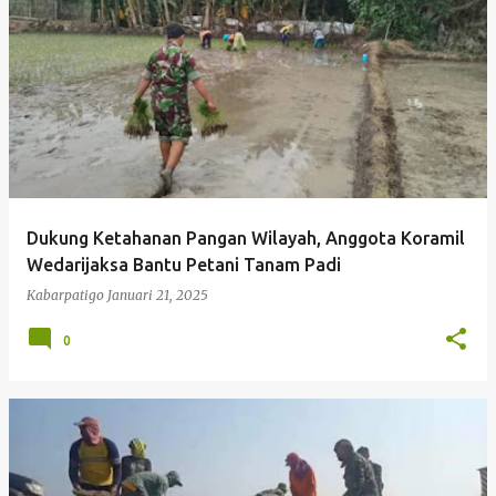
P
o
s
t
i
Kabarpatigo Mengucapkan Selamat Tahun Baru 
n
g
Dukung Ketahanan Pangan Wilayah, Anggota Koramil
a
Wedarijaksa Bantu Petani Tanam Padi
n
Kabarpatigo
Januari 21, 2025
0