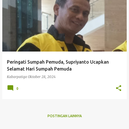
P
o
s
t
i
n
g
Peringati Sumpah Pemuda, Supriyanto Ucapkan
a
Selamat Hari Sumpah Pemuda
n
Kabarpatigo
Oktober 28, 2024
0
POSTINGAN LAINNYA