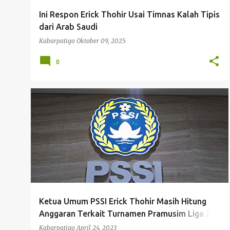
g
Ini Respon Erick Thohir Usai Timnas Kalah Tipis
a
dari Arab Saudi
n
Kabarpatigo
Oktober 09, 2025
0
ERICK THOHIR
LIGA 1
LIGA 2
LIGA 3
LIGA INDONESIA
PRAMUSIM LIGA
PSSI
+
SEPAK BOLA
Ketua Umum PSSI Erick Thohir Masih Hitung
Anggaran Terkait Turnamen Pramusim Liga 2
dan Liga 3
Kabarpatigo
April 24, 2023