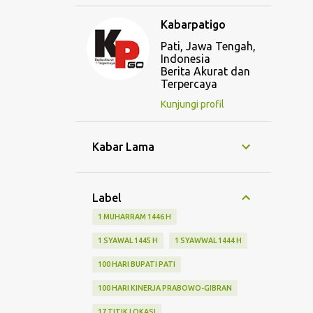
Kabarpatigo
Pati, Jawa Tengah,
Indonesia
Berita Akurat dan
Terpercaya
Kunjungi profil
Kabar Lama
Label
1 MUHARRAM 1446 H
1 SYAWAL 1445 H
1 SYAWWAL 1444 H
100 HARI BUPATI PATI
100 HARI KINERJA PRABOWO-GIBRAN
17 TITIK LOKASI