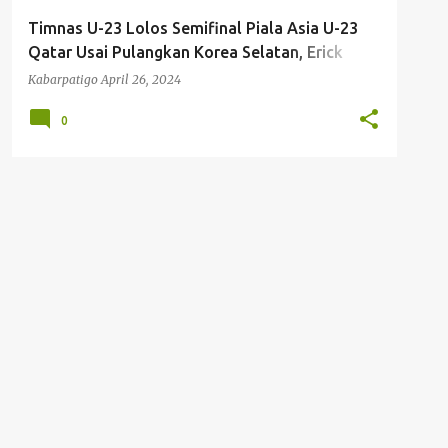
Timnas U-23 Lolos Semifinal Piala Asia U-23
Qatar Usai Pulangkan Korea Selatan, Erick
Thohir: Garuda Muda Cetak Sejarah
Kabarpatigo
April 26, 2024
0