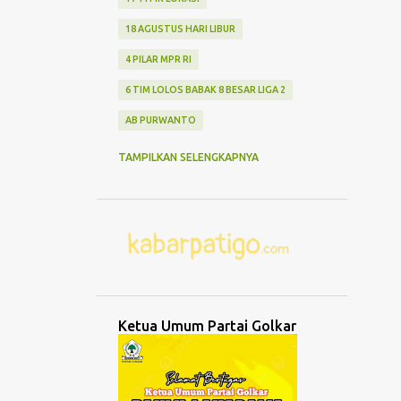
18 AGUSTUS HARI LIBUR
4 PILAR MPR RI
6 TIM LOLOS BABAK 8 BESAR LIGA 2
AB PURWANTO
ABANG NONE JAKARTA
ABDUL MU'TI
TAMPILKAN SELENGKAPNYA
ABDURRAHMAN WAHID
ABK TENGGELAM
ABRASI
ABURIZAL BAKRIE
ACMU
ADCENT
ADIPURA
AEROMODELLING
AGAMA
AGNES ADITYA RAHAJENG
Ketua Umum Partai Golkar
AGRO WISATA MELON
AGUNG DANARTO
AGUNG LAKSONO
AGUS EKO WIBOWO