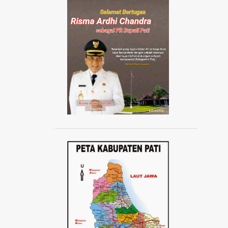
AISYIYAH JATENG
AISYIYAH PATI
AISYIYAH TLOGOWUNGU
AJANG ABANG NONE JAKARTA 2024
AJUDAN KAPOLRI
AKAD MASSAL KPR SUBSIDI
AKADEMI SEPAK BOLA
AKBAR TANDJUNG
AKSI 1000 LILIN
AKSI 13 PESTA RAKYAT
AKSI BELA DUKUNG PALESTINA
AKSI BORONG
AKSI DAMAI ANTI PREMANISME
AKSI DAMAI WARGA PATI
AKSI DEMO TOLAK KENAIKAN PAJAK