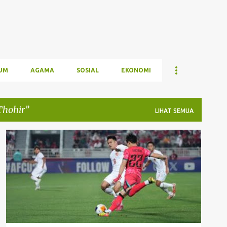
UM
AGAMA
SOSIAL
EKONOMI
Thohir
LIHAT SEMUA
ERICK THOHIR
OLAHRAGA
PIALA ASIA U-23 QATAR
PSSI
SEMIFINAL PIALA ASIA U-23
TIMNAS U-23
+