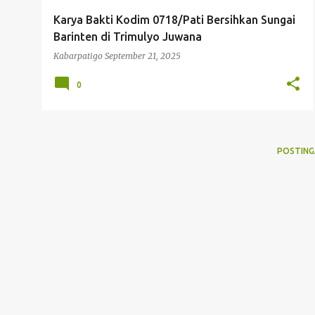
g
Karya Bakti Kodim 0718/Pati Bersihkan Sungai
a
Barinten di Trimulyo Juwana
n
Kabarpatigo
September 21, 2025
0
POSTING