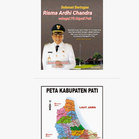
AISYIYAH JATENG
AISYIYAH PATI
AISYIYAH TLOGOWUNGU
AJANG ABANG NONE JAKARTA 2024
AJUDAN KAPOLRI
AKAD MASSAL KPR SUBSIDI
AKADEMI SEPAK BOLA
AKBAR TANDJUNG
AKSI 1000 LILIN
AKSI 13 PESTA RAKYAT
AKSI BELA DUKUNG PALESTINA
AKSI BORONG
AKSI DAMAI ANTI PREMANISME
AKSI DAMAI WARGA PATI
AKSI DEMO TOLAK KENAIKAN PAJAK