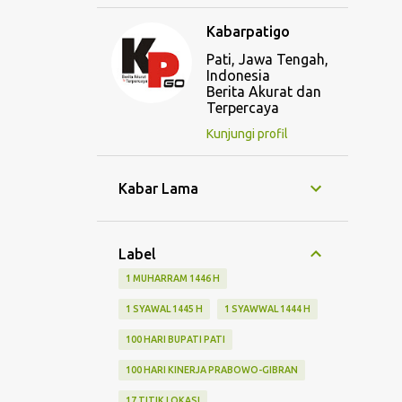
Kabarpatigo
Pati, Jawa Tengah,
Indonesia
Berita Akurat dan
Terpercaya
Kunjungi profil
Kabar Lama
Label
1 MUHARRAM 1446 H
1 SYAWAL 1445 H
1 SYAWWAL 1444 H
100 HARI BUPATI PATI
100 HARI KINERJA PRABOWO-GIBRAN
17 TITIK LOKASI