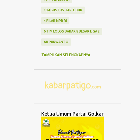
18 AGUSTUS HARI LIBUR
4 PILAR MPR RI
6 TIM LOLOS BABAK 8 BESAR LIGA 2
AB PURWANTO
ABANG NONE JAKARTA
ABDUL MU'TI
TAMPILKAN SELENGKAPNYA
ABDURRAHMAN WAHID
ABK TENGGELAM
ABRASI
ABURIZAL BAKRIE
ACMU
ADCENT
ADIPURA
AEROMODELLING
AGAMA
AGNES ADITYA RAHAJENG
Ketua Umum Partai Golkar
AGRO WISATA MELON
AGUNG DANARTO
AGUNG LAKSONO
AGUS EKO WIBOWO