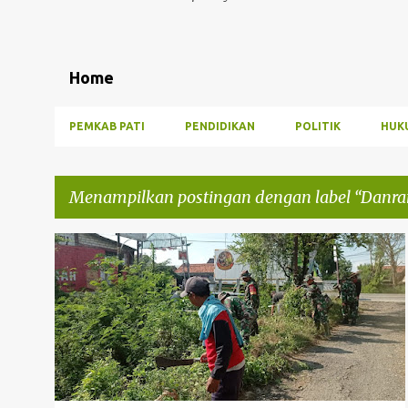
Home
PEMKAB PATI
PENDIDIKAN
POLITIK
HUK
Menampilkan postingan dengan label
Danra
P
DANRAMIL 02/JUWANA
KABAR JUWANA
KARYA BAKTI
o
KODIM 0718/PATI
+
s
t
i
n