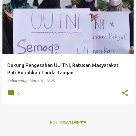
P
o
s
t
i
n
g
Dukung Pengesahan UU TNI, Ratusan Masyarakat
a
Pati Bubuhkan Tanda Tangan
n
Kabarpatigo
Maret 30, 2025
0
POSTINGAN LAINNYA