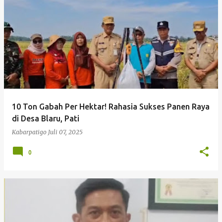
P
o
s
t
i
n
g
10 Ton Gabah Per Hektar! Rahasia Sukses Panen Raya
a
di Desa Blaru, Pati
n
Kabarpatigo
Juli 07, 2025
0