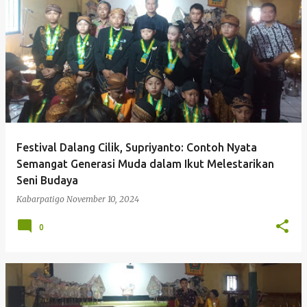
P
o
s
t
i
n
g
Festival Dalang Cilik, Supriyanto: Contoh Nyata
a
Semangat Generasi Muda dalam Ikut Melestarikan
n
Seni Budaya
Kabarpatigo
November 10, 2024
0