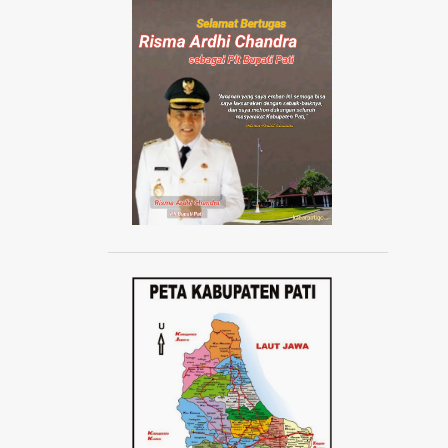
AISYIYAH JATENG
AISYIYAH PATI
AISYIYAH TLOGOWUNGU
AJANG ABANG NONE JAKARTA 2024
AJUDAN KAPOLRI
AKAD MASSAL KPR SUBSIDI
AKADEMI SEPAK BOLA
AKBAR TANDJUNG
AKSI 1000 LILIN
AKSI 13 PESTA RAKYAT
AKSI BELA DUKUNG PALESTINA
AKSI BORONG
AKSI DAMAI ANTI PREMANISME
AKSI DAMAI WARGA PATI
AKSI DEMO TOLAK KENAIKAN PAJAK