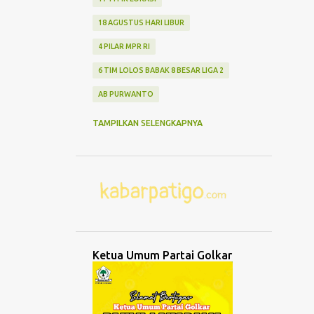
18 AGUSTUS HARI LIBUR
4 PILAR MPR RI
6 TIM LOLOS BABAK 8 BESAR LIGA 2
AB PURWANTO
ABANG NONE JAKARTA
ABDUL MU'TI
TAMPILKAN SELENGKAPNYA
ABDURRAHMAN WAHID
ABK TENGGELAM
ABRASI
ABURIZAL BAKRIE
ACMU
ADCENT
ADIPURA
AEROMODELLING
AGAMA
AGNES ADITYA RAHAJENG
Ketua Umum Partai Golkar
AGRO WISATA MELON
AGUNG DANARTO
AGUNG LAKSONO
AGUS EKO WIBOWO