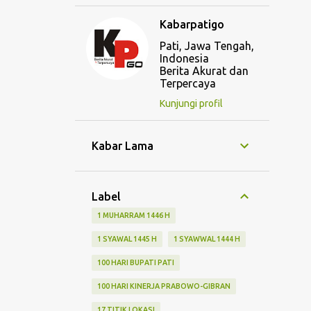
Kabarpatigo
Pati, Jawa Tengah,
Indonesia
Berita Akurat dan
Terpercaya
Kunjungi profil
Kabar Lama
Label
1 MUHARRAM 1446 H
1 SYAWAL 1445 H
1 SYAWWAL 1444 H
100 HARI BUPATI PATI
100 HARI KINERJA PRABOWO-GIBRAN
17 TITIK LOKASI