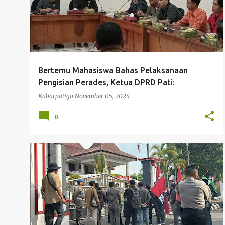
Bertemu Mahasiswa Bahas Pelaksanaan
Pengisian Perades, Ketua DPRD Pati:
Pelaksanaan Tidak Bisa Diganggu Gugat
Kabarpatigo
November 05, 2024
0
DEMO PENGISIAN PERANGKAT DESA
HMI PATI
MAHASISWA PATI DEMO
+
PENGISIAN PERANGKAT DESA