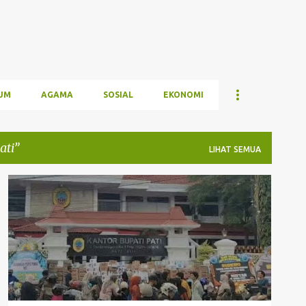
UM
AGAMA
SOSIAL
EKONOMI
ati
LIHAT SEMUA
DEMO 13 AGUSTUS
HMI PATI
KAHMI PATI