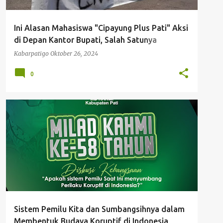
Ini Alasan Mahasiswa "Cipayung Plus Pati" Aksi
di Depan Kantor Bupati, Salah Satunya
Pengisian Perangkat Desa
Kabarpatigo
Oktober 26, 2024
0
DISKUSI PUBLIK
HMI PATI
KAHMI PATI
MD KAHMI PATI
MILAD KAHMI
+
Sistem Pemilu Kita dan Sumbangsihnya dalam
Membentuk Budaya Koruptif di Indonesia