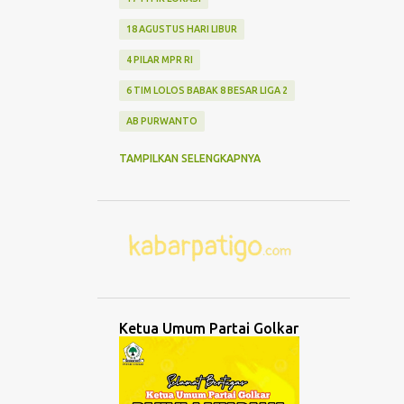
18 AGUSTUS HARI LIBUR
4 PILAR MPR RI
6 TIM LOLOS BABAK 8 BESAR LIGA 2
AB PURWANTO
ABANG NONE JAKARTA
ABDUL MU'TI
TAMPILKAN SELENGKAPNYA
ABDURRAHMAN WAHID
ABK TENGGELAM
ABRASI
ABURIZAL BAKRIE
ACMU
ADCENT
ADIPURA
AEROMODELLING
AGAMA
AGNES ADITYA RAHAJENG
Ketua Umum Partai Golkar
AGRO WISATA MELON
AGUNG DANARTO
AGUNG LAKSONO
AGUS EKO WIBOWO