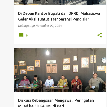
Di Depan Kantor Bupati dan DPRD, Mahasiswa
Gelar Aksi Tuntut Tranparansi Pengisian
Perangkat Desa di Pati
Kabarpatigo
November 02, 2024
0
DISKUSI KEBANGSAAN
HMI PATI
KAHMI PATI
MD KAHMI PATI
MILAD KE 58 KAHMI
+
Diskusi Kebangsaan Mengawali Peringatan
Milad ke 58 KAHMI di Pati