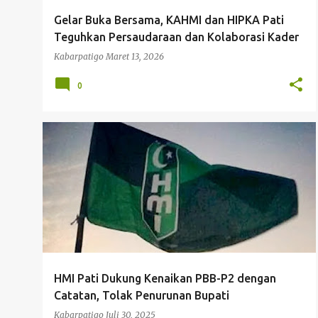
g
Gelar Buka Bersama, KAHMI dan HIPKA Pati
a
Teguhkan Persaudaraan dan Kolaborasi Kader
n
Kabarpatigo
Maret 13, 2026
0
HMI
HMI PATI
KENAIKAN PBB-P2
HMI Pati Dukung Kenaikan PBB-P2 dengan
Catatan, Tolak Penurunan Bupati
Kabarpatigo
Juli 30, 2025