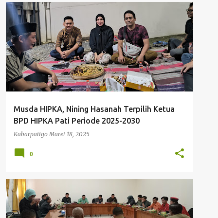
BUKBER KAHMI PATI
HIMPUNAN PENGUSAHA KAHMI
HIPKA
HMI PATI
KAHMI PATI
+
MUSDA HIPKA PATI
Musda HIPKA, Nining Hasanah Terpilih Ketua
BPD HIPKA Pati Periode 2025-2030
Kabarpatigo
Maret 18, 2025
0
AUDIENSI MAHASISWA DENGAN DPRD PATI
HMI PATI
KOMISI A DPRD PATI
PENGISIAN PERANGKAT DESA
+