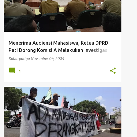
Menerima Audiensi Mahasiswa, Ketua DPRD
Pati Dorong Komisi A Melakukan Investigasi
Proses Seleksi Perangkat Desa
Kabarpatigo
November 04, 2024
1
Kabarpatigo Me
CIPAYUNG PLUS PATI
DEMO PENGISIAN PERANGKAT DESA
HMI PATI
MAHASISWA PATI DEMO
+
PERANGKAT DESA