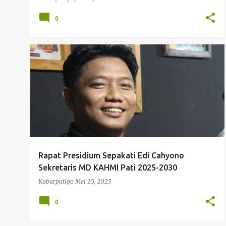
0
EDY CAHYONO
HMI PATI
KAHMI PATI
+
MD KAHMI PATI
Rapat Presidium Sepakati Edi Cahyono
Sekretaris MD KAHMI Pati 2025-2030
Kabarpatigo
Mei 25, 2025
0