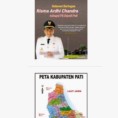
AISYIYAH JATENG
AISYIYAH PATI
AISYIYAH TLOGOWUNGU
AJANG ABANG NONE JAKARTA 2024
AJUDAN KAPOLRI
AKAD MASSAL KPR SUBSIDI
AKADEMI SEPAK BOLA
AKBAR TANDJUNG
AKSI 1000 LILIN
AKSI 13 PESTA RAKYAT
AKSI BELA DUKUNG PALESTINA
AKSI BORONG
AKSI DAMAI ANTI PREMANISME
AKSI DAMAI WARGA PATI
AKSI DEMO TOLAK KENAIKAN PAJAK