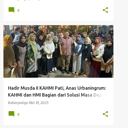
0
ANAS URBANINGRUM
HMI PATI
KABAR NASIONAL
KAHMI PATI
MD KAHMI PATI
MUSDA II KAHMI PATI
+
Hadir Musda II KAHMI Pati, Anas Urbaningrum:
KAHMI dan HMI Bagian dari Solusi Masa Depan
Bangsa
Kabarpatigo
Mei 19, 2025
0