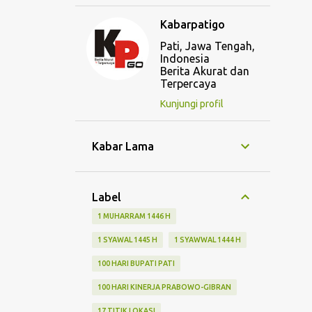
Kabarpatigo
Pati, Jawa Tengah,
Indonesia
Berita Akurat dan
Terpercaya
Kunjungi profil
Kabar Lama
Label
1 MUHARRAM 1446 H
1 SYAWAL 1445 H
1 SYAWWAL 1444 H
100 HARI BUPATI PATI
100 HARI KINERJA PRABOWO-GIBRAN
17 TITIK LOKASI