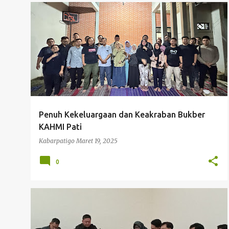
BUKBER KAHMI PATI
HMI PATI
KAHMI PATI
Penuh Kekeluargaan dan Keakraban Bukber
KAHMI Pati
Kabarpatigo
Maret 19, 2025
0
AUDIENSI MAHASISWA DENGAN DPRD PATI
DPRD PATI
HMI PATI
PENGISIAN PERANGKAT DESA
+