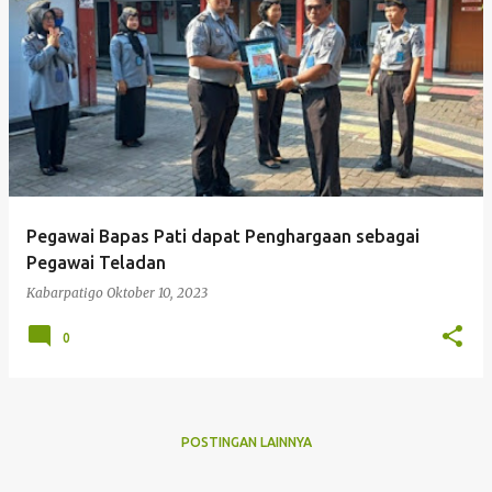
P
o
s
t
i
n
g
Pegawai Bapas Pati dapat Penghargaan sebagai
a
Pegawai Teladan
n
Kabarpatigo
Oktober 10, 2023
0
POSTINGAN LAINNYA