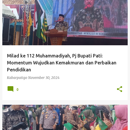
P
o
s
t
i
n
g
Milad ke 112 Muhammadiyah, Pj Bupati Pati:
a
Momentum Wujudkan Kemakmuran dan Perbaikan
n
Pendidikan
Kabarpatigo
November 30, 2024
0
Kabarpatigo Me