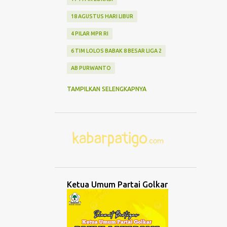
18 AGUSTUS HARI LIBUR
4 PILAR MPR RI
6 TIM LOLOS BABAK 8 BESAR LIGA 2
AB PURWANTO
ABANG NONE JAKARTA
ABDUL MU'TI
TAMPILKAN SELENGKAPNYA
ABDURRAHMAN WAHID
ABK TENGGELAM
ABRASI
ABURIZAL BAKRIE
ACMU
ADCENT
ADIPURA
AEROMODELLING
AGAMA
AGNES ADITYA RAHAJENG
Ketua Umum Partai Golkar
AGRO WISATA MELON
AGUNG DANARTO
AGUNG LAKSONO
AGUS EKO WIBOWO