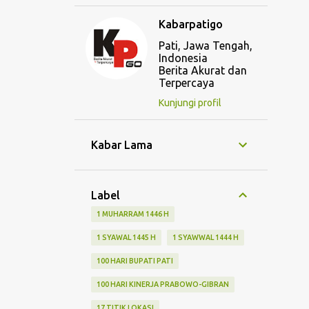
Kabarpatigo
Pati, Jawa Tengah,
Indonesia
Berita Akurat dan
Terpercaya
Kunjungi profil
Kabar Lama
Label
1 MUHARRAM 1446 H
1 SYAWAL 1445 H
1 SYAWWAL 1444 H
100 HARI BUPATI PATI
100 HARI KINERJA PRABOWO-GIBRAN
17 TITIK LOKASI