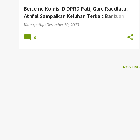
g
Bertemu Komisi D DPRD Pati, Guru Raudlatul
a
Athfal Sampaikan Keluhan Terkait Bantuan
n
Kesejahteraan
Kabarpatigo
Desember 30, 2023
0
POSTING