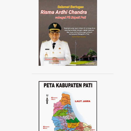
AISYIYAH JATENG
AISYIYAH PATI
AISYIYAH TLOGOWUNGU
AJANG ABANG NONE JAKARTA 2024
AJUDAN KAPOLRI
AKAD MASSAL KPR SUBSIDI
AKADEMI SEPAK BOLA
AKBAR TANDJUNG
AKSI 1000 LILIN
AKSI 13 PESTA RAKYAT
AKSI BELA DUKUNG PALESTINA
AKSI BORONG
AKSI DAMAI ANTI PREMANISME
AKSI DAMAI WARGA PATI
AKSI DEMO TOLAK KENAIKAN PAJAK