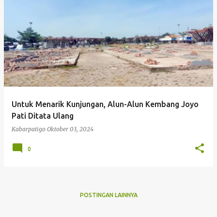
P
o
s
t
i
n
g
Untuk Menarik Kunjungan, Alun-Alun Kembang Joyo
a
Pati Ditata Ulang
n
Kabarpatigo
Oktober 03, 2024
0
POSTINGAN LAINNYA