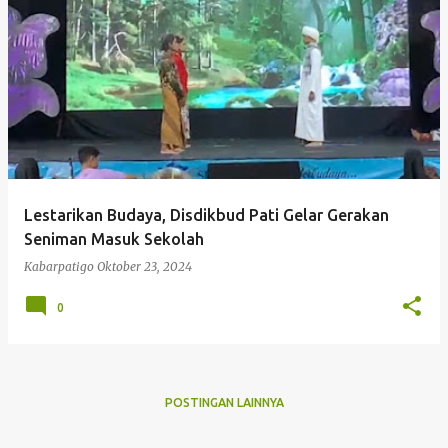
P
o
s
t
i
K
n
g
Lestarikan Budaya, Disdikbud Pati Gelar Gerakan
a
Seniman Masuk Sekolah
n
Kabarpatigo
Oktober 23, 2024
0
POSTINGAN LAINNYA